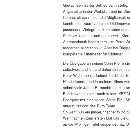
Gewachsen ist der Betrieb dann stetig.
Angestellte in der Werkstatt und im Bür
Coronazeit dann noch die Möglichkeit e
konnte der Traum von einer Oldtimerwe
passenden Vintage-Look entstand das zw
Schätze“ repariert und restauriert. „Klar 
Automechanik begeis tern“, so Peter Wi
modernen Autotechnik“. Aber bei Rapp 
kompetente Mitarbeiter für Oldtimer.
Die Übergabe an seinen Sohn Pierre sie
selbstverständlich und daher einfach sc
Peter Widemann. „Dadurch bleibt der Bet
Hände kommt und in meinem Sinne weiter
schon viele Jahre. Er machte bereits se
Bundeswehrauszeit auch seinen KFZ-Meis
Übergabe mit sich bringt. Seine Frau Mel
unterstützt dort das Büro Team.
So weht nun ein junger, frischer Wind d
Weihnachten zum ersten Mal das Geld,
an die Wiblinger Tafel gespendet hat. U