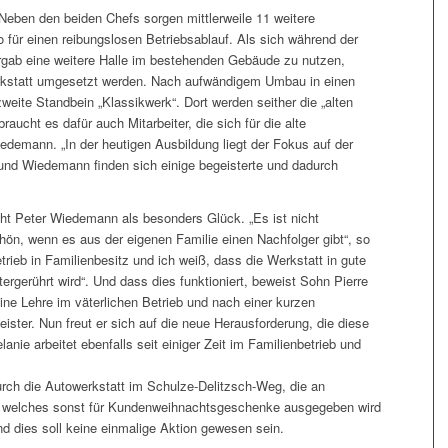
 Neben den beiden Chefs sorgen mittlerweile 11 weitere
o für einen reibungslosen Betriebsablauf. Als sich während der
rgab eine weitere Halle im bestehenden Gebäude zu nutzen,
rkstatt umgesetzt werden. Nach aufwändigem Umbau in einen
eite Standbein „Klassikwerk“. Dort werden seither die „alten
braucht es dafür auch Mitarbeiter, die sich für die alte
edemann. „In der heutigen Ausbildung liegt der Fokus auf der
und Wiedemann finden sich einige begeisterte und dadurch
ht Peter Wiedemann als besonders Glück. „Es ist nicht
hön, wenn es aus der eigenen Familie einen Nachfolger gibt“, so
rieb in Familienbesitz und ich weiß, dass die Werkstatt in gute
gerührt wird“. Und dass dies funktioniert, beweist Sohn Pierre
ine Lehre im väterlichen Betrieb und nach einer kurzen
ter. Nun freut er sich auf die neue Herausforderung, die diese
anie arbeitet ebenfalls seit einiger Zeit im Familienbetrieb und
urch die Autowerkstatt im Schulze-Delitzsch-Weg, die an
 welches sonst für Kundenweihnachtsgeschenke ausgegeben wird
nd dies soll keine einmalige Aktion gewesen sein.