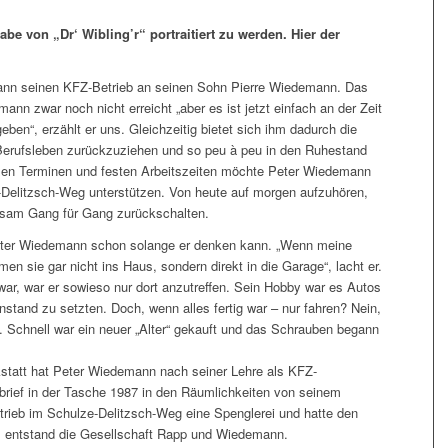
abe von „Dr‘ Wibling’r“ portraitiert zu werden. Hier der
ann seinen KFZ-Betrieb an seinen Sohn Pierre Wiedemann. Das
ann zwar noch nicht erreicht „aber es ist jetzt einfach an der Zeit
ben“, erzählt er uns. Gleichzeitig bietet sich ihm dadurch die
Berufsleben zurückzuziehen und so peu à peu in den Ruhestand
ixen Terminen und festen Arbeitszeiten möchte Peter Wiedemann
-Delitzsch-Weg unterstützen. Von heute auf morgen aufzuhören,
angsam Gang für Gang zurückschalten.
Peter Wiedemann schon solange er denken kann. „Wenn meine
 sie gar nicht ins Haus, sondern direkt in die Garage“, lacht er.
, war er sowieso nur dort anzutreffen. Sein Hobby war es Autos
nstand zu setzten. Doch, wenn alles fertig war – nur fahren? Nein,
 Schnell war ein neuer „Alter“ gekauft und das Schrauben begann
tatt hat Peter Wiedemann nach seiner Lehre als KFZ-
brief in der Tasche 1987 in den Räumlichkeiten von seinem
rieb im Schulze-Delitzsch-Weg eine Spenglerei und hatte den
us entstand die Gesellschaft Rapp und Wiedemann.