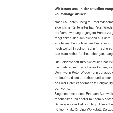
Wir freuen uns, in der aktuellen Ausg
vollständige Artikel:
Nach 35 Jahren übergibt Peter Wiedem
eigentliche Rentenalter hat Peter Wiedem
die Verantwortung in jüngere Hände zu ge
Möglichkeit sich schleichend aus dem 
zu gleiten. Denn ohne den Druck von f
noch weiterhin seinen Sohn im Schulze
das wäre nichts für ihn, lieber ganz l
Die Leidenschaft fürs Schrauben hat 
Kumpels zu mir nach Hause kamen, kamen
Denn wenn Peter Wiedemann zuhause war
zu kaufen, diese zu richten und wieder i
das war Peter Wiedemann zu langweilig.
von vorne.
Begonnen mit seiner Einmann-Autowerks
Mechaniker und später mit dem Meister
Schwiegervater Helmut Rapp. Dieser bet
nötigen Platz für eine Werkstatt. Dara